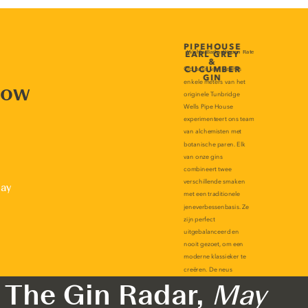
now
lay
The Gin Radar,
May