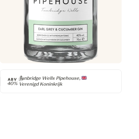
Producer
Tunbridge Wells Pipehouse,
ABV
40%
Verenigd Koninkrijk