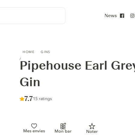
News
Face
PIPEHOUSE EARL GREY & CUCUMBER GIN
HOME
GINS
Pipehouse Earl Gr
Gin
Score :
7.7
/ 10
15 ratings
Mes envies
Mon bar
Noter