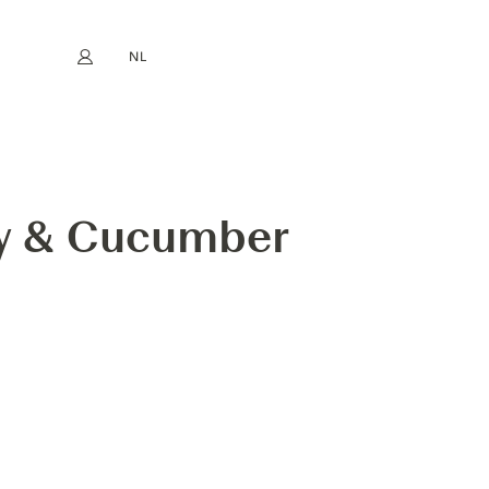
NL
Mijn account
book
Instagram
EN
FR
DE
ES
ey & Cucumber