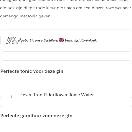
die ook zijn diepe rode kleur die tinten om een ​​blozen roze wanneer
gemengd met tonic geven.
ABV
Producer
Poetic License Distillery,
Verenigd Koninkrijk
37,5%
Perfecte tonic voor deze gin
Fever Tree Elderflower Tonic Water
Perfecte garnituur voor deze gin