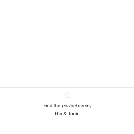
We zouden graag cookies gebruiken
om de ervaring op onze website te
verbeteren.
Meer info in verband met
ons cookiebeleid
Mijn cookie-instellingen aanpassen
Alles weigeren
Alles aanvaarden
Find the
perfect
Ginventory
serve,
Gin & Tonic
News