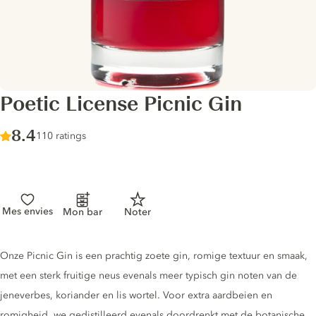
Poetic License Picnic Gin
Score :
8.4
/ 10
110 ratings
Mes envies
Mon bar
Noter
Gin description
Onze Picnic Gin is een prachtig zoete gin, romige textuur en smaak,
met een sterk fruitige neus evenals meer typisch gin noten van de
jeneverbes, koriander en lis wortel. Voor extra aardbeien en
romigheid, we gedistilleerd evenals doordrenkt met de botanische,