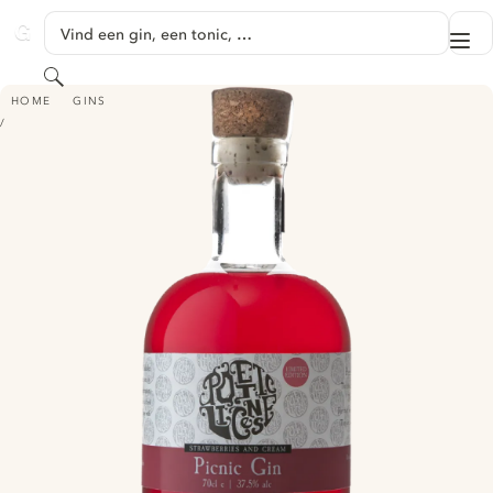
GA NAAR HOOFDINHOUD
Vind een gin, een tonic, …
Me
GINVENTORY
Zoeken
POETIC LICENSE PICNIC GIN
HOME
GINS