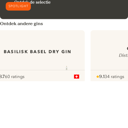
Ontdek de selectie
SPOTLIGHT
Ontdek andere gins
BASILISK BASEL DRY GIN
Dist
8.7
60 ratings
9.1
34 ratings
ote :
 10
pour
Note :
/ 10
pour
ui.nextImg