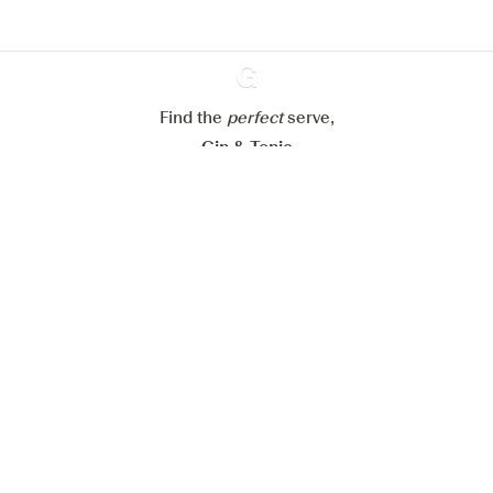
Mijn cookie-instellingen aanpassen
Alles weigeren
Alles aanvaarden
Find the
perfect
Ginventory
serve,
Gin & Tonic
News
Contact
Privacy Policy
Al onze Gins
Cookies Settings