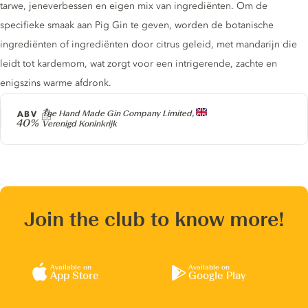
tarwe, jeneverbessen en eigen mix van ingrediënten. Om de
specifieke smaak aan Pig Gin te geven, worden de botanische
ingrediënten of ingrediënten door citrus geleid, met mandarijn die
leidt tot kardemom, wat zorgt voor een intrigerende, zachte en
enigszins warme afdronk.
Producer
ABV
The Hand Made Gin Company Limited,
40%
Verenigd Koninkrijk
Join the club to know more!
Available on
Available on
App Store
Google Play