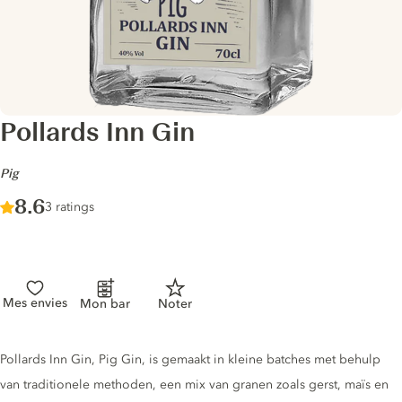
Pollards Inn Gin
-
Pig
Score :
8.6
/ 10
3 ratings
Mes envies
Mon bar
Noter
Gin description
Pollards Inn Gin, Pig Gin, is gemaakt in kleine batches met behulp
van traditionele methoden, een mix van granen zoals gerst, maïs en