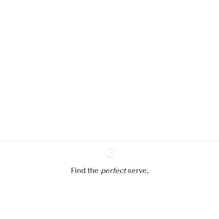
We zouden graag cookies gebruiken
om de ervaring op onze website te
verbeteren.
Meer info in verband met
ons cookiebeleid
Mijn cookie-instellingen aanpassen
Alles weigeren
Alles aanvaarden
Find the
perfect
Ginventory
serve,
Gin & Tonic
News