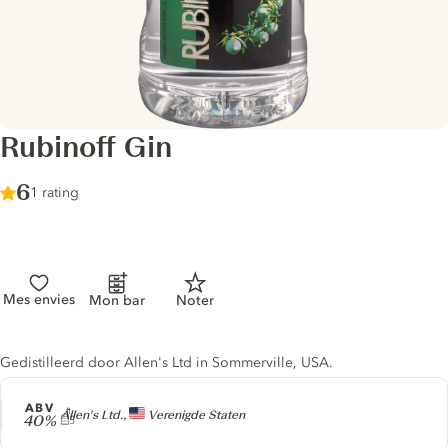
Rubinoff Gin
Score :
6
/ 10
1 rating
Mes envies
Mon bar
Noter
Gin description
Gedistilleerd door Allen's Ltd in Sommerville, USA.
ABV
Producer
Allen's Ltd.,
Verenigde Staten
40%