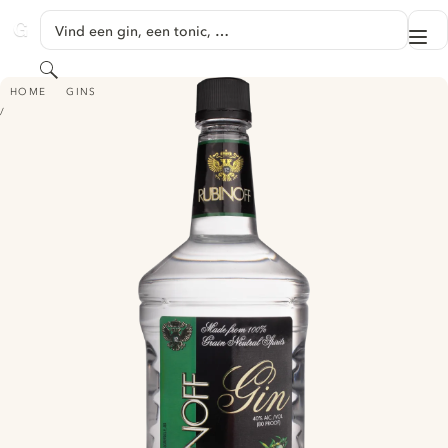
GA NAAR HOOFDINHOUD
Vind een gin, een tonic, …
Me
GINVENTORY
Zoeken
RUBINOFF GIN
HOME
GINS