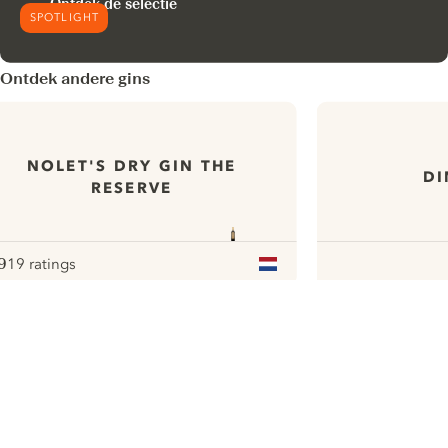
Ontdek de selectie
SPOTLIGHT
Ontdek andere gins
NOLET'S DRY GIN THE
DI
RESERVE
9
19 ratings
ote :
 10
pour
ui.nextImg