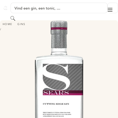
GA NAAR HOOFDINHOUD
Vind een gin, een tonic, …
Me
GINVENTORY
Zoeken
SEARS CUTTING EDGE GIN
HOME
GINS