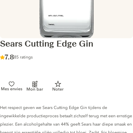
Sears Cutting Edge Gin
Score :
7.8
/ 10
85 ratings
Mes envies
Mon bar
Noter
Gin description
Het respect geven we Sears Cutting Edge Gin tijdens de
ingewikkelde productieproces betaalt zichzelf terug met een ernstige
plezier. Een alcoholgehalte van 44% geeft Sears haar diepe smaak en
brengt zijn essentiële oliën volledig tot bloei. Zacht, fris bloemige