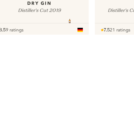
DRY GIN
Distiller's Cut 2019
Distiller's 
8.5
9 ratings
7.5
21 ratings
ote :
 10
pour
Note :
/ 10
pour
ui.nextImg
We zouden graag cookies gebruiken
om de ervaring op onze website te