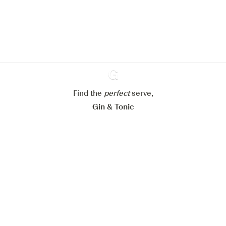
verbeteren.
Meer info in verband met
ons cookiebeleid
Mijn cookie-instellingen aanpassen
Alles weigeren
Alles aanvaarden
Find the
perfect
Ginventory
serve,
Gin & Tonic
News
Contact
Privacy Policy
Al onze Gins