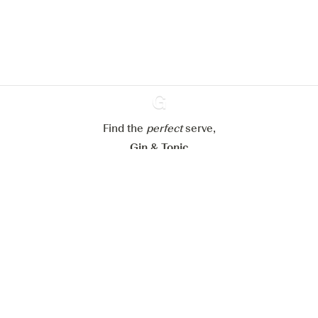
verbeteren.
Meer info in verband met
ons cookiebeleid
Mijn cookie-instellingen aanpassen
Alles weigeren
Alles aanvaarden
Find the
perfect
Ginventory
serve,
Gin & Tonic
News
Contact
Privacy Policy
Al onze Gins