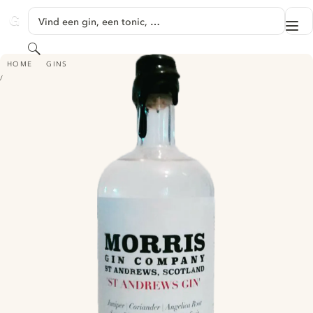
GA NAAR HOOFDINHOUD
Vind een gin, een tonic, …
Me
GINVENTORY
Zoeken
ST. ANDREWS GIN
HOME
GINS