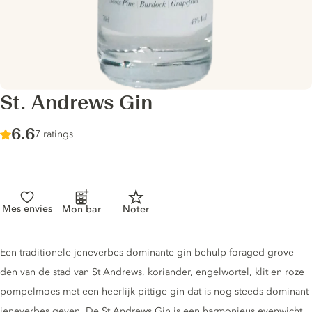
St. Andrews Gin
Score :
6.6
/ 10
7 ratings
Mes envies
Mon bar
Noter
Gin description
Een traditionele jeneverbes dominante gin behulp foraged grove
den van de stad van St Andrews, koriander, engelwortel, klit en roze
pompelmoes met een heerlijk pittige gin dat is nog steeds dominant
jeneverbes geven. De St Andrews Gin is een harmonieus evenwicht