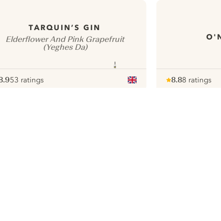
TARQUIN’S GIN
O'
Elderflower And Pink Grapefruit
(Yeghes Da)
8.9
53 ratings
8.8
8 ratings
ote :
 10
pour
Note :
/ 10
pour
ui.nextImg