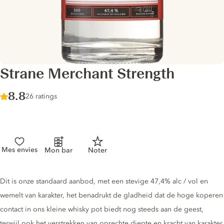
Strane Merchant Strength
Score :
8.8
/ 10
26 ratings
Mes envies
Mon bar
Noter
Gin description
Dit is onze standaard aanbod, met een stevige 47,4% alc / vol en
wemelt van karakter, het benadrukt de gladheid dat de hoge koperen
contact in ons kleine whisky pot biedt nog steeds aan de geest,
terwijl ook het verstrekken van oprechte diepte en kracht van karakter