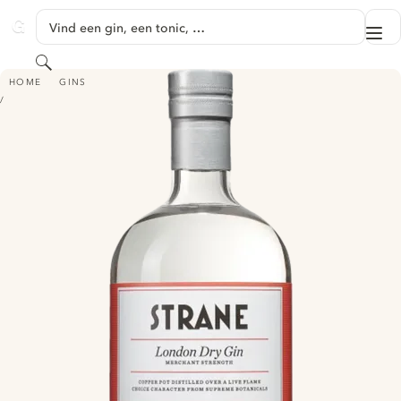
GA NAAR HOOFDINHOUD
Vind een gin, een tonic, …
Me
GINVENTORY
Zoeken
STRANE MERCHANT STRENGTH
HOME
GINS