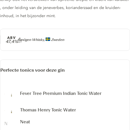
, onder leiding van de jeneverbes, korianderzaad en de kruiden-
inhoud, in het bijzonder mint.
ABV
Producer
Smögen Whisky,
Zweden
47,4%
Perfecte tonics voor deze gin
Fever Tree Premium Indian Tonic Water
Thomas Henry Tonic Water
Neat