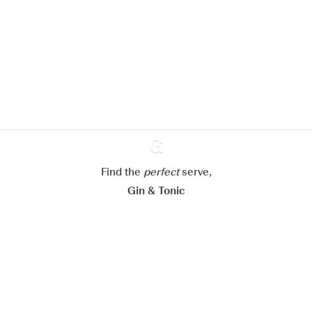
We zouden graag cookies gebruiken
om de ervaring op onze website te
verbeteren.
Meer info in verband met
ons cookiebeleid
Mijn cookie-instellingen aanpassen
Alles weigeren
Alles aanvaarden
Find the
perfect
Ginventory
serve,
Gin & Tonic
News
Contact
Privacy Policy