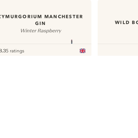
ZYMURGORIUM MANCHESTER
WILD B
GIN
Winter Raspberry
8.3
5 ratings
ote :
 10
pour
ui.nextImg