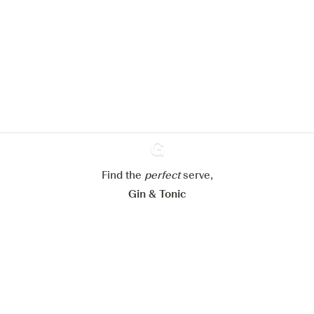
We zouden graag cookies gebruiken
om de ervaring op onze website te
verbeteren.
Meer info in verband met
ons cookiebeleid
Mijn cookie-instellingen aanpassen
Find the
perfect
Ginventory
serve,
Alles weigeren
Alles aanvaarden
Gin & Tonic
News
Contact
Privacy Policy