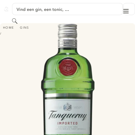
GA NAAR HOOFDINHOUD
Vind een gin, een tonic, …
Me
GINVENTORY
Zoeken
TANQUERAY DRY GIN
HOME
GINS