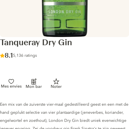
Tanqueray Dry Gin
Score :
8.1
/ 10
5,136 ratings
Mes envies
Mon bar
Noter
Gin description
Een mix van de zuiverste vier-maal gedestilleerd geest en een met de
hand geplukt selectie van vier plantaardige (jeneverbes, koriander,
engelwortel en zoethout), London Dry Gin biedt uniek evenwichtige
jenever ervaring. Zei de voorkeur gin Frank Sinatra's te zijn geweest,