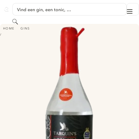
GA NAAR HOOFDINHOUD
Vind een gin, een tonic, …
Me
GINVENTORY
Zoeken
TARQUIN'S GIN - RESCUE 193 NAVY STRENGTH LIMITED EDITION
HOME
GINS