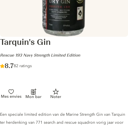
Tarquin's Gin
-
Rescue 193 Navy Strength Limited Edition
Score :
8.7
/ 10
82 ratings
Mes envies
Mon bar
Noter
Gin description
Een speciale limited edition van de Marine Strength Gin van Tarquin
ter herdenking van 771 search and rescue squadron vorig jaar voor