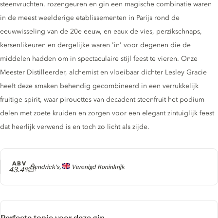
steenvruchten, rozengeuren en gin een magische combinatie waren
in de meest weelderige etablissementen in Parijs rond de
eeuwwisseling van de 20e eeuw, en eaux de vies, perzikschnaps,
kersenlikeuren en dergelijke waren 'in' voor degenen die de
middelen hadden om in spectaculaire stijl feest te vieren. Onze
Meester Distilleerder, alchemist en vloeibaar dichter Lesley Gracie
heeft deze smaken behendig gecombineerd in een verrukkelijk
fruitige spirit, waar pirouettes van decadent steenfruit het podium
delen met zoete kruiden en zorgen voor een elegant zintuiglijk feest
dat heerlijk verwend is en toch zo licht als zijde.
ABV
Producer
Hendrick’s,
Verenigd Koninkrijk
43.4%
Perfecte tonic voor deze gin