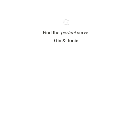
Mijn cookie-instellingen aanpassen
Alles weigeren
Alles aanvaarden
Find the
perfect
Ginventory
serve,
Gin & Tonic
News
Contact
Privacy Policy
Al onze Gins
Cookies Settings