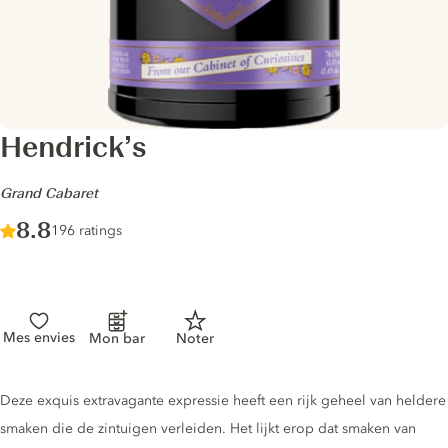
Hendrick’s
-
Grand Cabaret
Score :
8.8
/ 10
196 ratings
Mes envies
Mon bar
Noter
Gin description
Deze exquis extravagante expressie heeft een rijk geheel van heldere
smaken die de zintuigen verleiden. Het lijkt erop dat smaken van