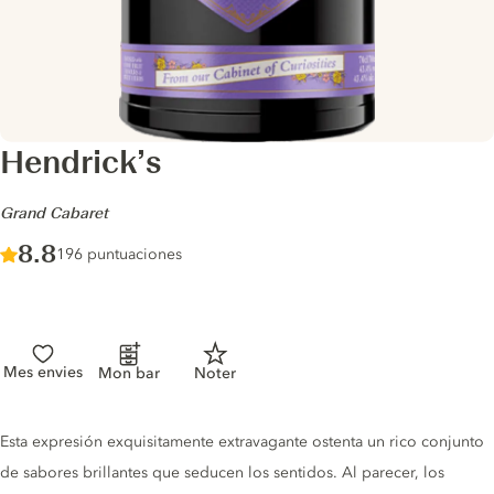
Hendrick’s
-
Grand Cabaret
Score :
8.8
/ 10
196 puntuaciones
Mes envies
Mon bar
Noter
Gin description
Esta expresión exquisitamente extravagante ostenta un rico conjunto
de sabores brillantes que seducen los sentidos. Al parecer, los