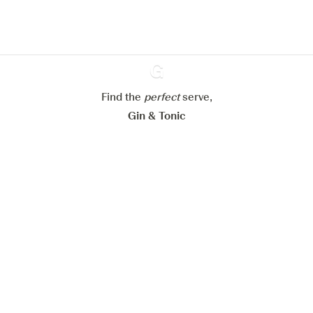
cookies
Paramétrer mes cookies
Refuser tout
Accepter tout
Find the
perfect
Ginventory
serve,
Gin & Tonic
News
Contact
Privacy Policy
Todas nuestras ginebras
Cookies Settings