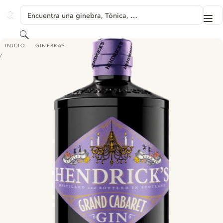
SALTAR A CONTENIDO
Encuentra una ginebra, Tónica, …
Me
GINVENTORY
Buscar
HENDRICK’S - GRAND CABARET
INICIO
GINEBRAS