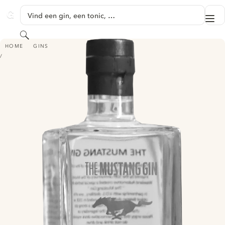
GA NAAR HOOFDINHOUD
Vind een gin, een tonic, …
Me
GINVENTORY
Zoeken
THE MUSTANG GIN
HOME
GINS