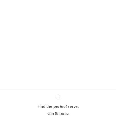
We zouden graag cookies gebruiken
om de ervaring op onze website te
verbeteren.
Meer info in verband met
ons cookiebeleid
Mijn cookie-instellingen aanpassen
Alles weigeren
Alles aanvaarden
Find the
perfect
Ginventory
serve,
Gin & Tonic