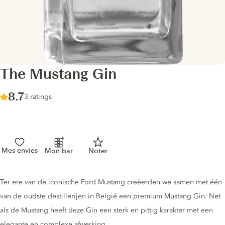
The Mustang Gin
Score :
8.7
/ 10
3 ratings
Mes envies
Mon bar
Noter
Gin description
Ter ere van de iconische Ford Mustang creëerden we samen met één
van de oudste destillerijen in België een premium Mustang Gin. Net
als de Mustang heeft deze Gin een sterk en pittig karakter met een
elegante en complexe afwerking.