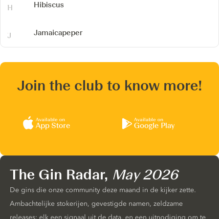
Hibiscus
Jamaicapeper
Join the club to know more!
Available on
Available on
App Store
Google Play
The Gin Radar,
May 2026
De gins die onze community deze maand in de kijker zette.
Ambachtelijke stokerijen, gevestigde namen, zeldzame
releases: elk een signaal uit de data, en een uitnodiging om te