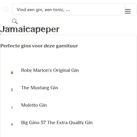
GA NAAR HOOFDINHOUD
Vind een gin, een tonic, …
Me
GINVENTORY
Zoeken
JAMAICAPEPER
Jamaicapeper
HOME
GARNITUREN
Perfecte gins voor deze garnituur
Roby Marton's Original Gin
The Mustang Gin
Moletto Gin
Big Gino 57 The Extra Quality Gin