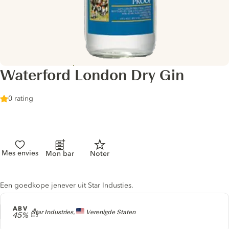
Waterford London Dry Gin
0 rating
Mes envies
Mon bar
Noter
Gin description
Een goedkope jenever uit Star Industies.
ABV
Producer
Star Industries,
Verenigde Staten
45%