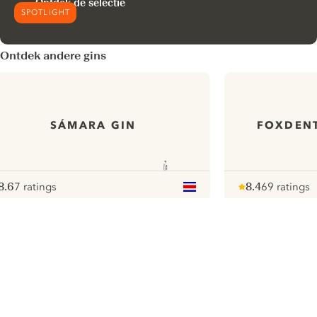
Ontdek de selectie
SPOTLIGHT
Ontdek andere gins
SÁMARA GIN
FOXDENT
8.6
7 ratings
8.4
69 ratings
ote :
 10
pour
Note :
/ 10
pour
ui.nextImg