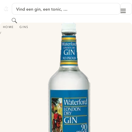
GA NAAR HOOFDINHOUD
Vind een gin, een tonic, …
Me
GINVENTORY
Zoeken
WATERFORD LONDON DRY GIN
HOME
GINS