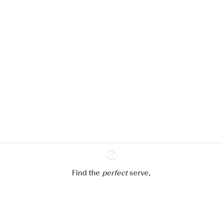
We zouden graag cookies gebruiken
om de ervaring op onze website te
verbeteren.
Meer info in verband met
ons cookiebeleid
Mijn cookie-instellingen aanpassen
Alles weigeren
Alles aanvaarden
Find the
perfect
Ginventory
serve,
Gin & Tonic
News