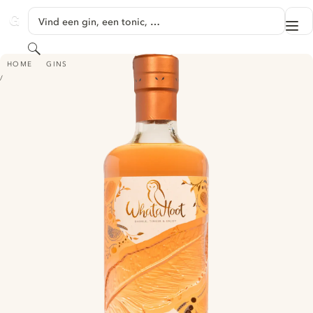
GA NAAR HOOFDINHOUD
Vind een gin, een tonic, …
Me
GINVENTORY
Zoeken
WHATAHOOT - TAWNY ORANGE GIN
HOME
GINS