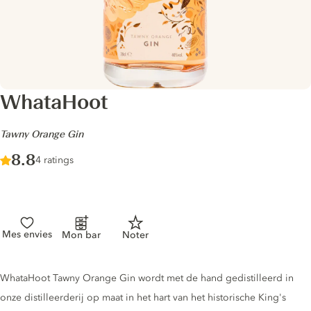
WhataHoot
-
Tawny Orange Gin
Score :
8.8
/ 10
4 ratings
Mes envies
Mon bar
Noter
Gin description
WhataHoot Tawny Orange Gin wordt met de hand gedistilleerd in
onze distilleerderij op maat in het hart van het historische King's