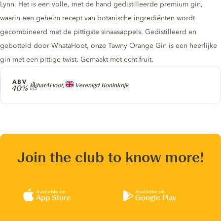
Lynn. Het is een volle, met de hand gedistilleerde premium gin,
waarin een geheim recept van botanische ingrediënten wordt
gecombineerd met de pittigste sinaasappels. Gedistilleerd en
gebotteld door WhataHoot, onze Tawny Orange Gin is een heerlijke
gin met een pittige twist. Gemaakt met echt fruit.
ABV
Producer
WhatAHoot,
Verenigd Koninkrijk
40%
Join the club to know more!
Available on
Available on
App Store
Google Play