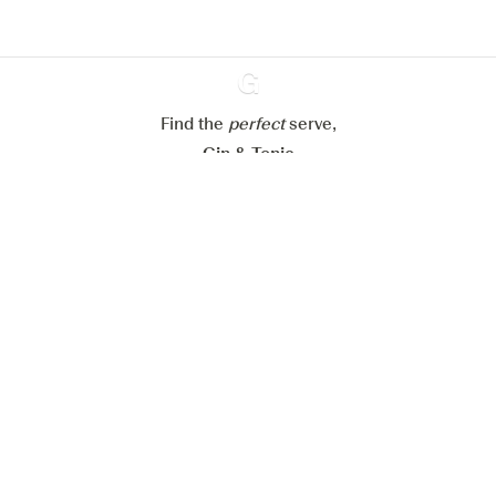
Mijn cookie-instellingen aanpassen
Alles weigeren
Alles aanvaarden
Find the
perfect
Ginventory
serve,
Gin & Tonic
News
Contact
Privacy Policy
Al onze Gins
Cookies Settings