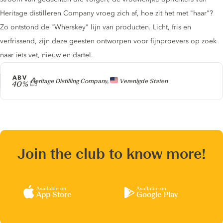
Heritage distilleren Company vroeg zich af, hoe zit het met "haar"?
Zo ontstond de "Wherskey" lijn van producten. Licht, fris en
verfrissend, zijn deze geesten ontworpen voor fijnproevers op zoek
naar iets vet, nieuw en dartel.
ABV
Producer
Heritage Distilling Company,
Verenigde Staten
40%
Join the club to know more!
Available on
Available on
App Store
Google Play