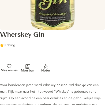
Wherskey Gin
0 rating
Mes envies
Mon bar
Noter
Gin description
Voor honderden jaren werd Whiskey beschouwd drankje van een
man. Kijk maar naar het - het woord "Whiskey" is gebouwd rond
'zijn'. Op een avond na een paar drankjes en de gebruikelijke vrije
stroom van gedachten die volgen, de vrouwelijke oprichters van