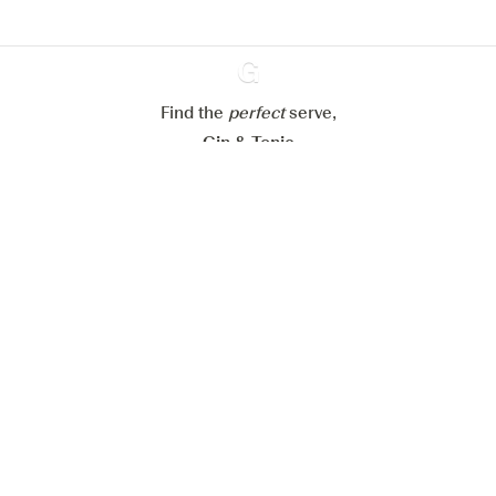
Mijn cookie-instellingen aanpassen
Alles weigeren
Alles aanvaarden
Find the
perfect
Ginventory
serve,
Gin & Tonic
News
Contact
Privacy Policy
Al onze Gins
Cookies Settings