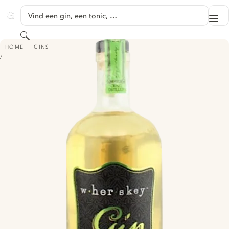
GA NAAR HOOFDINHOUD
Vind een gin, een tonic, …
Me
GINVENTORY
Zoeken
WHERSKEY GIN
HOME
GINS