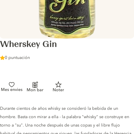
Wherskey Gin
0 puntuación
Mes envies
Mon bar
Noter
Gin description
Durante cientos de años whisky se consideró la bebida de un
hombre. Basta con mirar a ella - la palabra "whisky" se construye en
torno a "su". Una noche después de unas copas y el libre flujo
habitual de pensamientos que siguen, las fundadoras de la Herencia