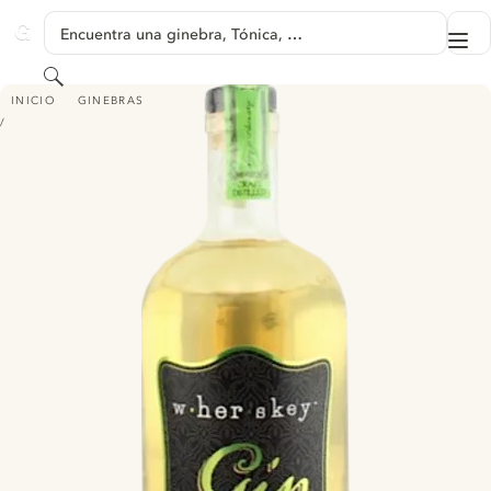
SALTAR A CONTENIDO
Encuentra una ginebra, Tónica, …
Me
GINVENTORY
Buscar
WHERSKEY GIN
INICIO
GINEBRAS