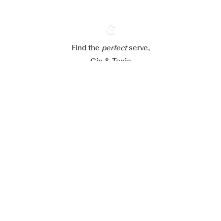
Paramétrer mes cookies
Refuser tout
Accepter tout
Find the
perfect
Ginventory
serve,
Gin & Tonic
News
Contact
Privacy Policy
Todas nuestras ginebras
Cookies Settings