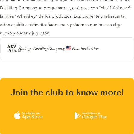
Distilling Company se preguntaron, ¿qué pasa con "ella"? Así nació
la línea "Wherskey" de los productos. Luz, crujiente y refrescante,
estos espíritus están diseñados para paladares que buscan algo
nuevo y audaz y juguetón.
ABV
Producer
Heritage Distilling Company,
Estados Unidos
40%
Join the club to know more!
Available on
Available on
App Store
Google Play