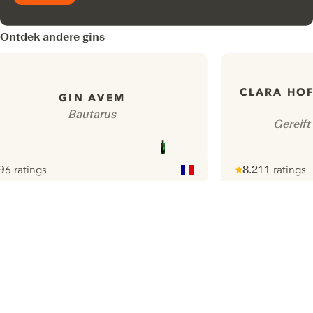
Ontdek andere gins
CLARA HOF
GIN AVEM
Bautarus
Gereif
9
6 ratings
8.2
11 ratings
ote :
 10
pour
Note :
/ 10
pour
ui.nextImg