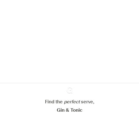
We zouden graag cookies gebruiken
om de ervaring op onze website te
verbeteren.
Meer info in verband met
ons cookiebeleid
Mijn cookie-instellingen aanpassen
Find the
perfect
Ginventory
serve,
Alles weigeren
Alles aanvaarden
Gin & Tonic
News