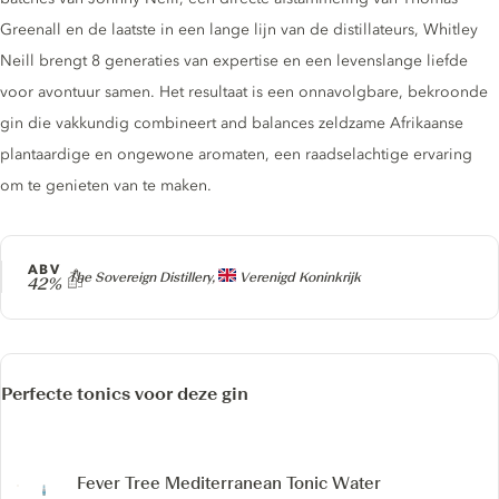
Greenall en de laatste in een lange lijn van de distillateurs, Whitley
Neill brengt 8 generaties van expertise en een levenslange liefde
voor avontuur samen. Het resultaat is een onnavolgbare, bekroonde
gin die vakkundig combineert and balances zeldzame Afrikaanse
plantaardige en ongewone aromaten, een raadselachtige ervaring
om te genieten van te maken.
ABV
Producer
The Sovereign Distillery,
Verenigd Koninkrijk
42%
Perfecte tonics voor deze gin
Fever Tree Mediterranean Tonic Water