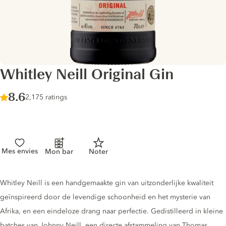
Whitley Neill Original Gin
Score :
8.6
/ 10
2,175 ratings
Mes envies
Mon bar
Noter
Gin description
Whitley Neill is een handgemaakte gin van uitzonderlijke kwaliteit
geïnspireerd door de levendige schoonheid en het mysterie van
Afrika, en een eindeloze drang naar perfectie. Gedistilleerd in kleine
batches van Johnny Neill, een directe afstammeling van Thomas