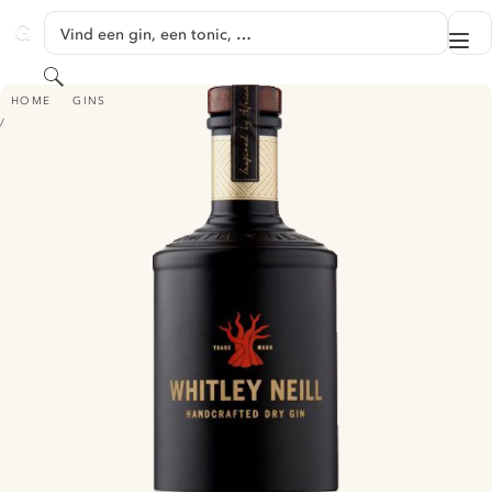
GA NAAR HOOFDINHOUD
Vind een gin, een tonic, …
Me
GINVENTORY
Zoeken
WHITLEY NEILL ORIGINAL GIN
HOME
GINS