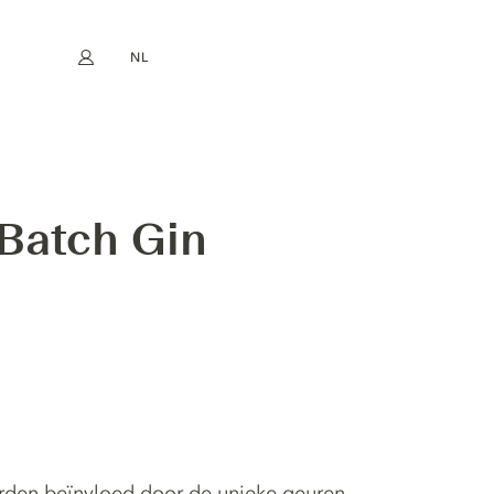
NL
Mijn account
book
Instagram
EN
FR
DE
ES
Batch Gin
orden beïnvloed door de unieke geuren