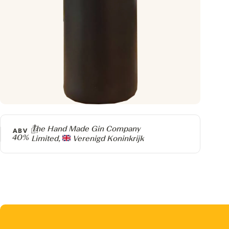
Producer
The Hand Made Gin Company
ABV
40%
Limited,
Verenigd Koninkrijk