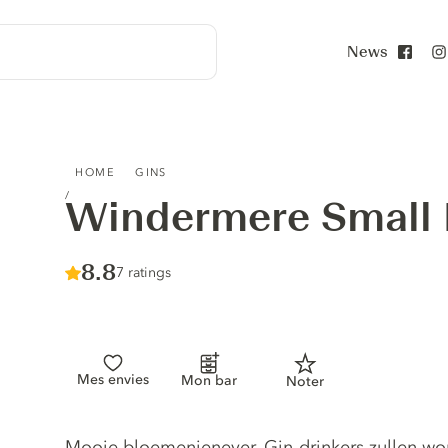
News
Face
WINDERMERE SMALL BATCH GIN
HOME
GINS
Windermere Small 
Score :
8.8
/ 10
7 ratings
Mes envies
Mon bar
Noter
Gin description
Mooie bloemenjenever. Gin-drinkers zullen w