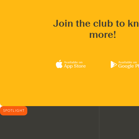
Join the club to k
more!
Available on
Available on
App Store
Google P
SPOTLIGHT