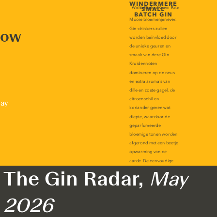
now
lay
The Gin Radar,
May
2026