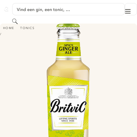
GA NAAR HOOFDINHOUD
Vind een gin, een tonic, …
Me
GINVENTORY
Zoeken
BRITVIC GINGER ALE
HOME
TONICS