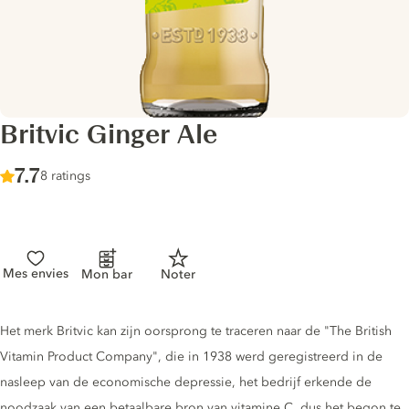
Britvic Ginger Ale
Score :
7.7
/ 10
8 ratings
Mes envies
Mon bar
Noter
Tonic description
Het merk Britvic kan zijn oorsprong te traceren naar de "The British
Vitamin Product Company", die in 1938 werd geregistreerd in de
nasleep van de economische depressie, het bedrijf erkende de
noodzaak van een betaalbare bron van vitamine C, dus het begon te