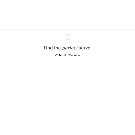
Meer info in verband met
ons cookiebeleid
Mijn cookie-instellingen aanpassen
Alles weigeren
Alles aanvaarden
Find the
perfect
Ginventory
serve,
Gin & Tonic
News
Contact
Privacy Policy
Al onze Gins
Cookies Settings