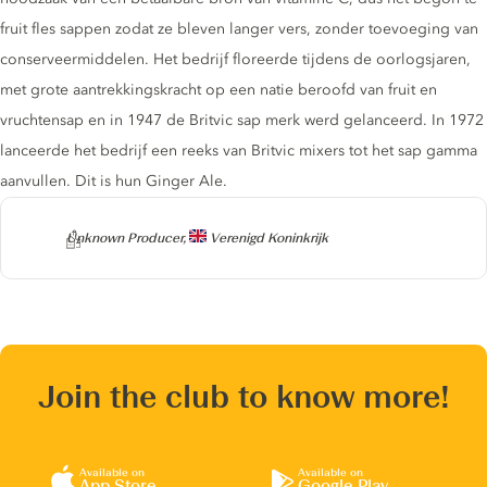
fruit fles sappen zodat ze bleven langer vers, zonder toevoeging van
conserveermiddelen. Het bedrijf floreerde tijdens de oorlogsjaren,
met grote aantrekkingskracht op een natie beroofd van fruit en
vruchtensap en in 1947 de Britvic sap merk werd gelanceerd. In 1972
lanceerde het bedrijf een reeks van Britvic mixers tot het sap gamma
aanvullen. Dit is hun Ginger Ale.
Producer
Unknown Producer,
Verenigd Koninkrijk
Join the club to know more!
Available on
Available on
App Store
Google Play