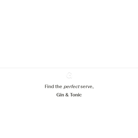
We zouden graag cookies gebruiken
om de ervaring op onze website te
verbeteren.
Meer info in verband met
ons cookiebeleid
Mijn cookie-instellingen aanpassen
Alles weigeren
Alles aanvaarden
Find the
perfect
Ginventory
serve,
Gin & Tonic
News
Contact