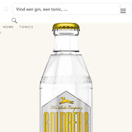
GA NAAR HOOFDINHOUD
Vind een gin, een tonic, …
Me
GINVENTORY
Zoeken
GOLDBERG BONE-DRY TONIC
HOME
TONICS