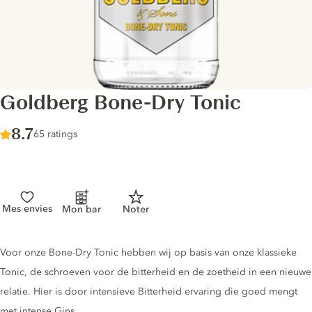
Goldberg Bone-Dry Tonic
Score :
8.7
/ 10
65 ratings
Mes envies
Mon bar
Noter
Tonic description
Voor onze Bone-Dry Tonic hebben wij op basis van onze klassieke
Tonic, de schroeven voor de bitterheid en de zoetheid in een nieuwe
relatie. Hier is door intensieve Bitterheid ervaring die goed mengt
met intense Gins.