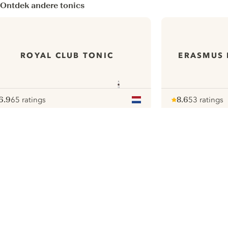
Ontdek andere tonics
ROYAL CLUB TONIC
ERASMUS 
6.9
65 ratings
8.6
53 ratings
ote :
 10
pour
Note :
/ 10
pour
ui.nextImg