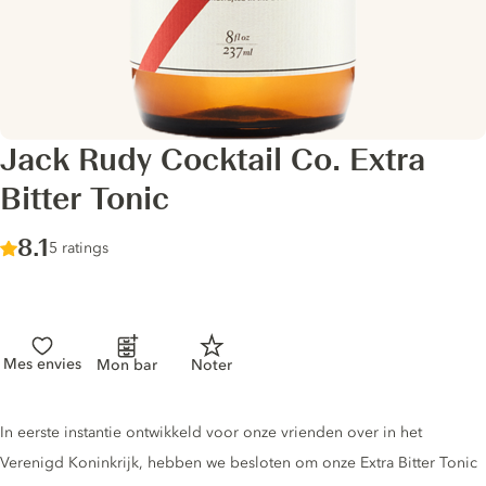
Jack Rudy Cocktail Co. Extra
Bitter Tonic
Score :
8.1
/ 10
5 ratings
Mes envies
Mon bar
Noter
Tonic description
In eerste instantie ontwikkeld voor onze vrienden over in het
Verenigd Koninkrijk, hebben we besloten om onze Extra Bitter Tonic