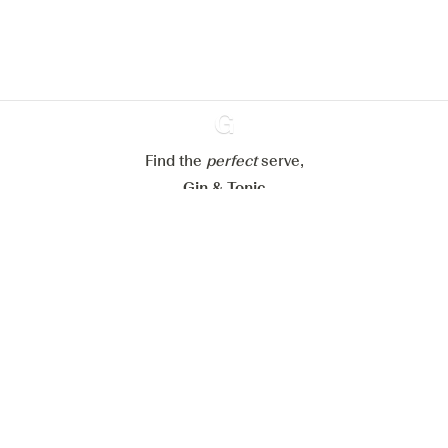
Meer info in verband met
ons cookiebeleid
Mijn cookie-instellingen aanpassen
Alles weigeren
Alles aanvaarden
Find the
perfect
Ginventory
serve,
Gin & Tonic
News
Contact
Privacy Policy
Al onze Gins
Cookies Settings