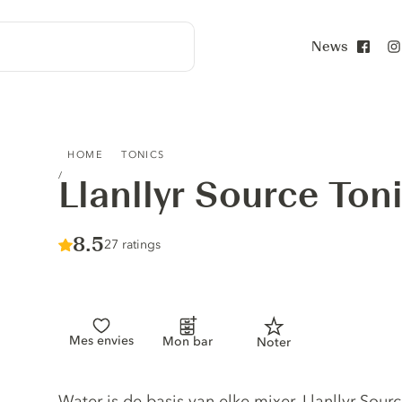
News
Face
LLANLLYR SOURCE TONIC WATER
HOME
TONICS
Llanllyr Source Ton
Score :
8.5
/ 10
27 ratings
Mes envies
Mon bar
Noter
Tonic description
Water is de basis van elke mixer. Llanllyr Sou