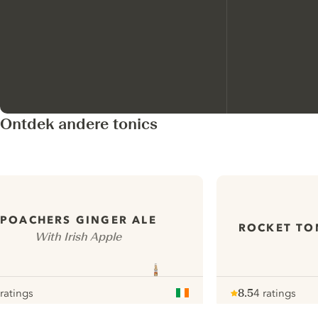
Ontdek andere tonics
POACHERS GINGER ALE
ROCKET TO
With Irish Apple
 ratings
8.5
4 ratings
our
Note :
/ 10
pour