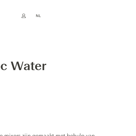
NL
Mijn account
book
Instagram
EN
FR
DE
ES
ic Water
rce mixers zijn gemaakt met behulp van