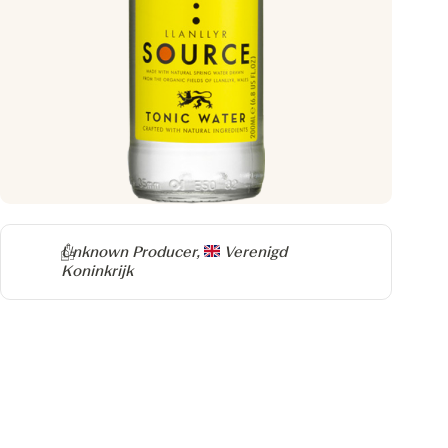
Producer
Unknown Producer,
Verenigd
Koninkrijk