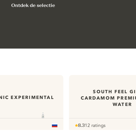
Ontdek de selectie
SOUTH FEEL G
NIC EXPERIMENTAL
CARDAMOM PREMI
WATER
8.3
12 ratings
Note :
/ 10
pour