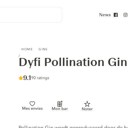
News
Face
DYFI POLLINATION GIN
HOME
GINS
Dyfi Pollination Gin
Score :
9.1
/ 10
90 ratings
Mes envies
Mon bar
Noter
Gin description
Pollination Gin wordt geproduceerd door de 