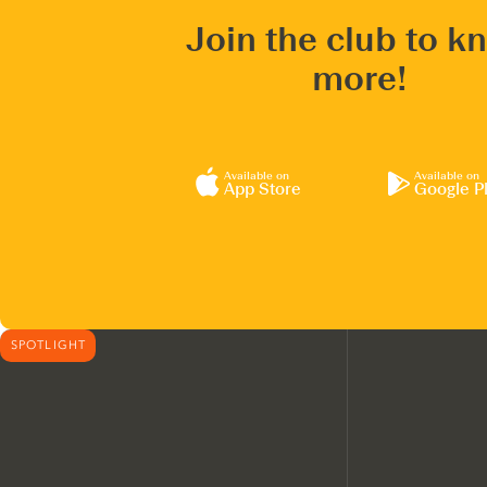
Join the club to k
more!
Available on
Available on
App Store
Google P
SPOTLIGHT