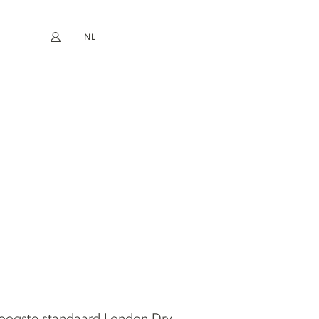
NL
Mijn account
book
Instagram
EN
FR
DE
ES
hoogste standaard London Dry