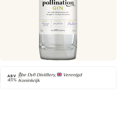
Producer
The Dyfi Distillery,
Verenigd
ABV
45%
Koninkrijk