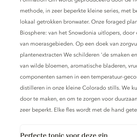
methode, in zeer beperkte kleine series, met 
lokaal getrokken bronwater. Onze foraged plan
Biosphere: van het Snowdonia uitlopers, door 
van moerasgebieden. Op een doek van zorgvul
plantenextracten We schilderen 'de smaken en
van wilde bloemen, aromatische bladeren, vruc
componenten samen in een temperatuur-gecont
distilleren in onze kleine Colorado stills. We k
door te maken, en om te zorgen voor duurzaamh
zeer beperkt. Elke fles wordt met de hand ge
Perfecte tonic voor deze gin