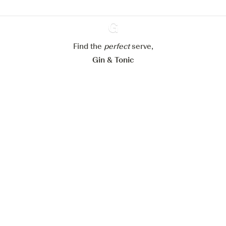
Mijn cookie-instellingen aanpassen
Alles weigeren
Alles aanvaarden
Find the
perfect
Ginventory
serve,
Gin & Tonic
News
Contact
Privacy Policy
Al onze Gins
Cookies Settings