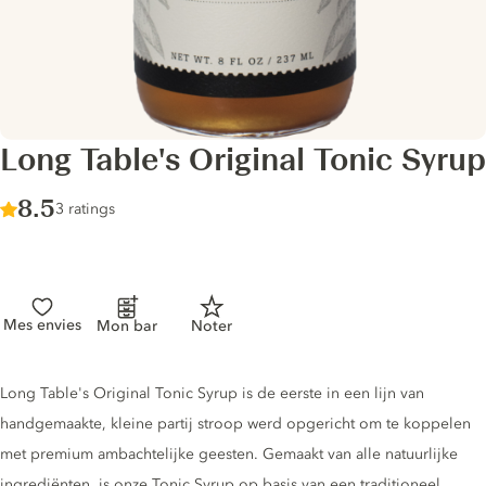
Long Table's Original Tonic Syrup
Score :
8.5
/ 10
3 ratings
Mes envies
Mon bar
Noter
Tonic description
Long Table's Original Tonic Syrup is de eerste in een lijn van
handgemaakte, kleine partij stroop werd opgericht om te koppelen
met premium ambachtelijke geesten. Gemaakt van alle natuurlijke
ingrediënten, is onze Tonic Syrup op basis van een traditioneel