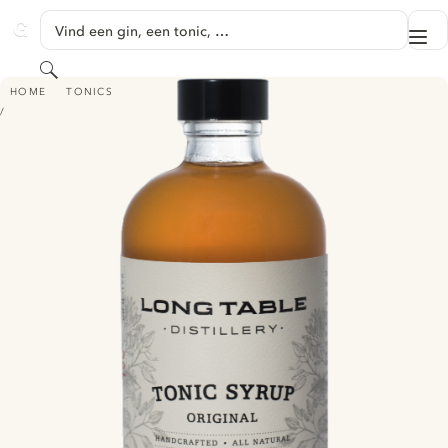
GA NAAR HOOFDINHOUD
Vind een gin, een tonic, …
Me
GINVENTORY
Zoeken
LONG TABLE'S ORIGINAL TONIC SYRUP
HOME
TONICS