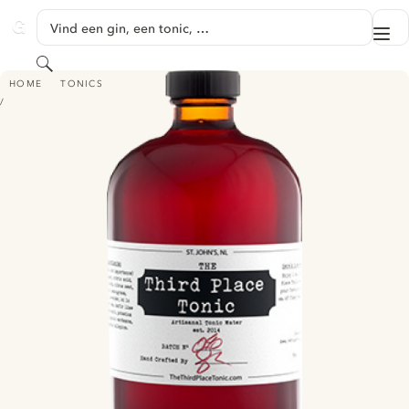
GA NAAR HOOFDINHOUD
Vind een gin, een tonic, …
Me
GINVENTORY
Zoeken
THIRD PLACE TONIC
HOME
TONICS