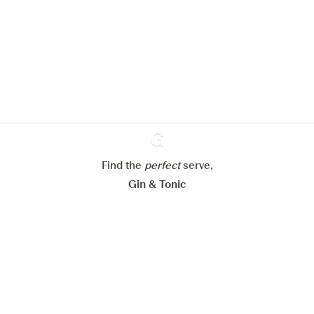
We zouden graag cookies gebruiken
om de ervaring op onze website te
verbeteren.
Meer info in verband met
ons cookiebeleid
Mijn cookie-instellingen aanpassen
Alles weigeren
Alles aanvaarden
Find the
perfect
Ginventory
serve,
Gin & Tonic
News
Contact
Privacy Policy