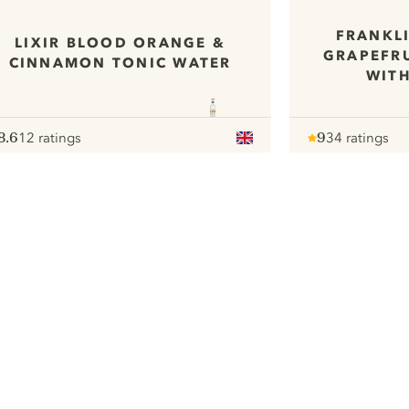
FRANKLI
LIXIR BLOOD ORANGE &
GRAPEFRU
CINNAMON TONIC WATER
WIT
8.6
12 ratings
9
34 ratings
ote :
 10
pour
Note :
/ 10
pour
ui.nextImg