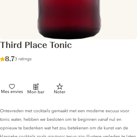
Third Place Tonic
Score :
8.7
/ 10
3 ratings
Mes envies
Mon bar
Noter
Tonic description
Ontevreden met cocktails gemaakt met een moderne excuus voor
tonic water, hebben we besloten om te beginnen vanaf nul en
opnieuw te bedenken wat het zou betekenen om de kunst van de
klassieke cocktails zoals gin-tonic terug zijn illustere verleden te laten