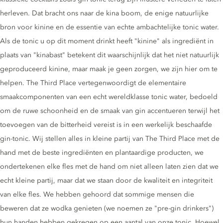
herleven. Dat bracht ons naar de kina boom, de enige natuurlijke
bron voor kinine en de essentie van echte ambachtelijke tonic water.
Als de tonic u op dit moment drinkt heeft "kinine" als ingrediënt in
plaats van "kinabast" betekent dit waarschijnlijk dat het niet natuurlijk
geproduceerd kinine, maar maak je geen zorgen, we zijn hier om te
helpen. The Third Place vertegenwoordigt de elementaire
smaakcomponenten van een echt wereldklasse tonic water, bedoeld
om de ruwe schoonheid en de smaak van gin accentueren terwijl het
toevoegen van de bitterheid vereist is in een werkelijk beschaafde
gin-tonic. Wij stellen alles in kleine partij van The Third Place met de
hand met de beste ingrediënten en plantaardige producten, we
ondertekenen elke fles met de hand om niet alleen laten zien dat we
echt kleine partij, maar dat we staan ​​door de kwaliteit en integriteit
van elke fles. We hebben gehoord dat sommige mensen die
beweren dat ze wodka genieten (we noemen ze "pre-gin drinkers")
hun handen hebben gekregen op een aantal van onze tonic. Hoewel