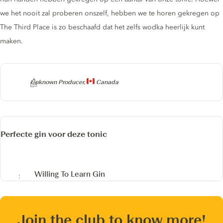
we het nooit zal proberen onszelf, hebben we te horen gekregen op
The Third Place is zo beschaafd dat het zelfs wodka heerlijk kunt
maken.
Producer
Unknown Producer,
Canada
Perfecte gin voor deze tonic
Willing To Learn Gin
Join the club to know more!