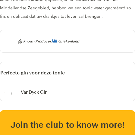
Middellandse Zeegebied, hebben we een tonic water gecreëerd zo
fris en delicaat dat uw drankjes tot leven zal brengen.
Producer
Unknown Producer,
Griekenland
Perfecte gin voor deze tonic
VanDyck Gin
Join the club to know more!