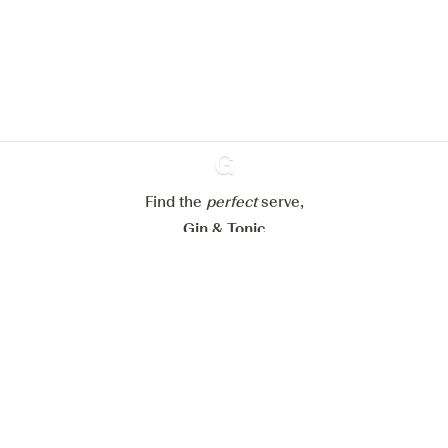
verbeteren.
Meer info in verband met
ons cookiebeleid
Mijn cookie-instellingen aanpassen
Alles weigeren
Alles aanvaarden
Find the
perfect
Ginventory
serve,
Gin & Tonic
News
Contact
Privacy Policy
Al onze Gins