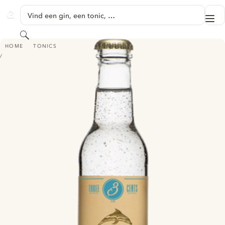
GA NAAR HOOFDINHOUD
Vind een gin, een tonic, …
Me
GINVENTORY
Zoeken
THREE CENTS AEGEAN TONIC
HOME
TONICS