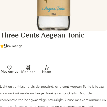
Three Cents Aegean Tonic
Score :
9
/ 10
86 ratings
Mes envies
Mon bar
Noter
Tonic description
Licht en verfrissend als de zeewind, drie cent Aegean Tonic is ideaal
voor verkwikkende uw lange drankjes en cocktails. Door de
combinatie van hoogwaardige natuurlijke kinine met komkommer en
alleen de beste kruiden, specerijen en citrusvruchten van het