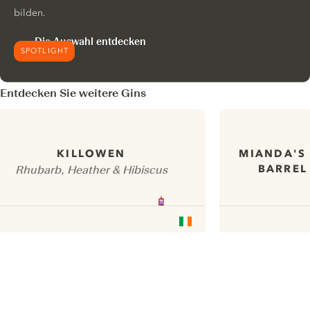
bilden.
Die Auswahl entdecken
SPOTLIGHT
Entdecken Sie weitere Gins
MIANDA'S
KILLOWEN
BARREL
Rhubarb, Heather & Hibiscus
ui.nextImg