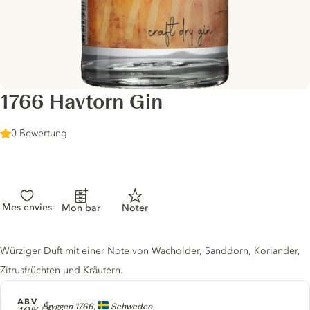
1766 Havtorn Gin
0 Bewertung
Mes envies
Mon bar
Noter
Gin description
Würziger Duft mit einer Note von Wacholder, Sanddorn, Koriander,
Zitrusfrüchten und Kräutern.
ABV
Producer
Bryggeri 1766,
Schweden