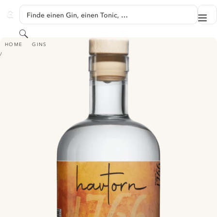
SPRINGE ZU HAUPTINHALT
Finde einen Gin, einen Tonic, …
Me
GINVENTORY
Suchen
1766 HAVTORN GIN
HOME
GINS