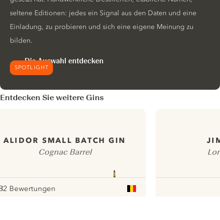
seltene Editionen: jedes ein Signal aus den Daten und eine
Einladung, zu probieren und sich eine eigene Meinung zu
bilden.
Die Auswahl entdecken
SPOTLIGHT
Entdecken Sie weitere Gins
ALIDOR SMALL BATCH GIN
JI
Cognac Barrel
Lon
8
2 Bewertungen
ote :
 10
pour
ui.nextImg