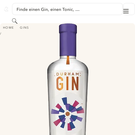
SPRINGE ZU HAUPTINHALT
Finde einen Gin, einen Tonic, …
Me
GINVENTORY
Suchen
DURHAM GIN
HOME
GINS