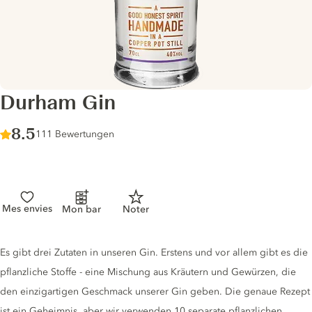
Durham Gin
Score :
8.5
/ 10
111 Bewertungen
Mes envies
Mon bar
Noter
Gin description
Es gibt drei Zutaten in unseren Gin. Erstens und vor allem gibt es die
pflanzliche Stoffe - eine Mischung aus Kräutern und Gewürzen, die
den einzigartigen Geschmack unserer Gin geben. Die genaue Rezept
ist ein Geheimnis, aber wir verwenden 10 separate pflanzlichen