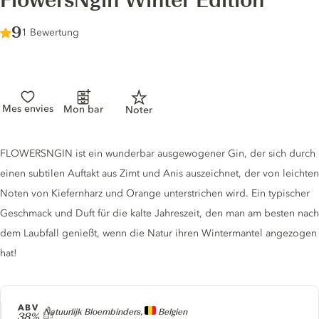
FlowersNgin Winter Edition
Score :
9
/ 10
1 Bewertung
Mes envies
Mon bar
Noter
Gin description
FLOWERSNGIN ist ein wunderbar ausgewogener Gin, der sich durch
einen subtilen Auftakt aus Zimt und Anis auszeichnet, der von leichten
Noten von Kiefernharz und Orange unterstrichen wird. Ein typischer
Geschmack und Duft für die kalte Jahreszeit, den man am besten nach
dem Laubfall genießt, wenn die Natur ihren Wintermantel angezogen
hat!
ABV
Producer
Natuurlijk Bloembinders,
Belgien
38%