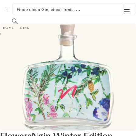
SPRINGE ZU HAUPTINHALT
Finde einen Gin, einen Tonic, …
Me
GINVENTORY
Suchen
FLOWERSNGIN WINTER EDITION
HOME
GINS