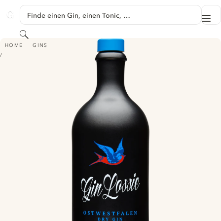
SPRINGE ZU HAUPTINHALT
Finde einen Gin, einen Tonic, …
Me
GINVENTORY
Suchen
GIN LOSSIE OSTWESTFALEN DRY GIN
HOME
GINS