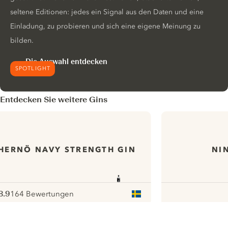
seltene Editionen: jedes ein Signal aus den Daten und eine
Einladung, zu probieren und sich eine eigene Meinung zu
bilden.
Die Auswahl entdecken
SPOTLIGHT
Entdecken Sie weitere Gins
HERNÖ NAVY STRENGTH GIN
NI
8.9
164 Bewertungen
ote :
 10
pour
ui.nextImg