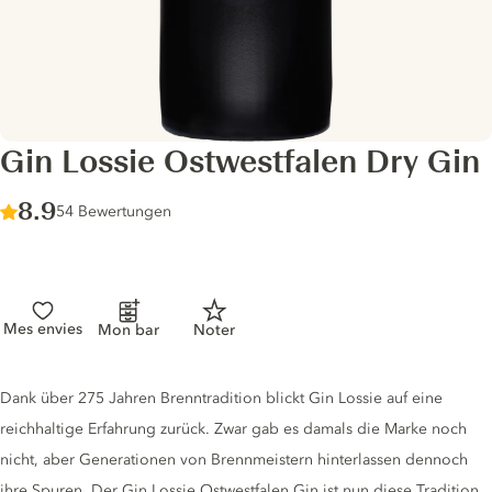
Gin Lossie Ostwestfalen Dry Gin
Score :
8.9
/ 10
54 Bewertungen
Mes envies
Mon bar
Noter
Gin description
Dank über 275 Jahren Brenntradition blickt Gin Lossie auf eine
reichhaltige Erfahrung zurück. Zwar gab es damals die Marke noch
nicht, aber Generationen von Brennmeistern hinterlassen dennoch
ihre Spuren. Der Gin Lossie Ostwestfalen Gin ist nun diese Tradition