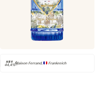
ABV
Producer
Maison Ferrand,
Frankreich
44,4%