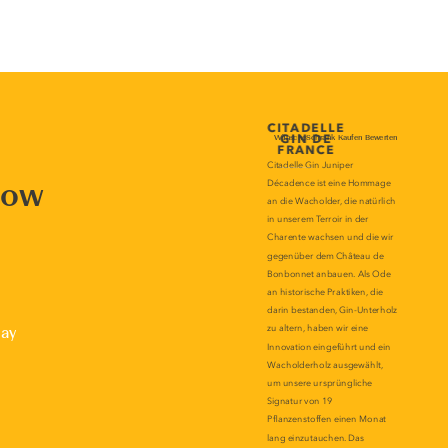
now
lay