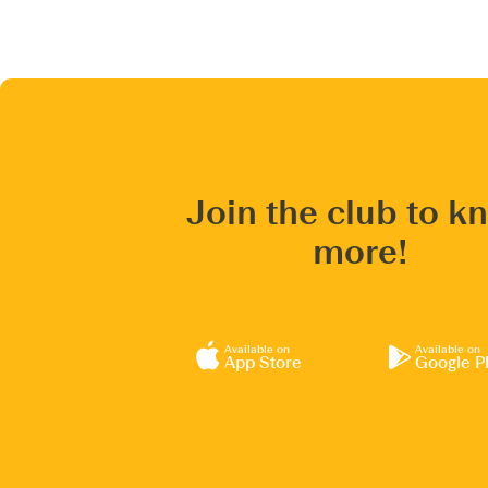
Join the club to k
more!
Available on
Available on
App Store
Google P