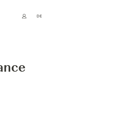
DE
Mein Konto
book
Instagram
EN
FR
NL
ES
DECADENCE
rance