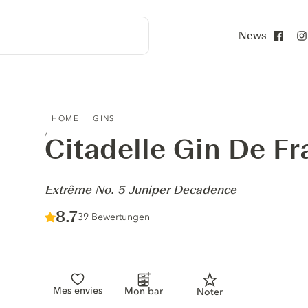
News
Face
CITADELLE GIN DE FRANCE - EXTRÊME NO. 5 JUNIPER 
HOME
GINS
Citadelle Gin De F
-
Extrême No. 5 Juniper Decadence
Score :
8.7
/ 10
39 Bewertungen
Mes envies
Mon bar
Noter