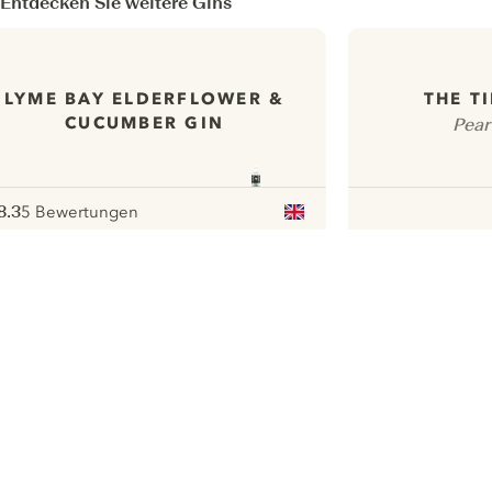
Entdecken Sie weitere Gins
LYME BAY ELDERFLOWER &
THE T
CUCUMBER GIN
Pear
8.3
5 Bewertungen
ote :
 10
pour
ui.nextImg
Wir möchten gerne Cookies
verwenden, um die