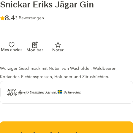
Snickar Eriks Jägar Gin
Score :
8.4
/ 10
3 Bewertungen
Mes envies
Mon bar
Noter
Gin description
Würziger Geschmack mit Noten von Wacholder, Waldbeeren,
Koriander, Fichtensprossen, Holunder und Zitrusfrüchten.
ABV
Producer
Tevsjö Destilleri Järvsö,
Schweden
40%