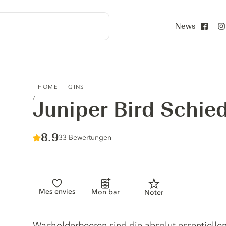
News
Face
JUNIPER BIRD SCHIEDAM DRY GIN
HOME
GINS
Juniper Bird Schie
Score :
8.9
/ 10
33 Bewertungen
Mes envies
Mon bar
Noter
Gin description
Wacholderbeeren sind die absolut essentiellen