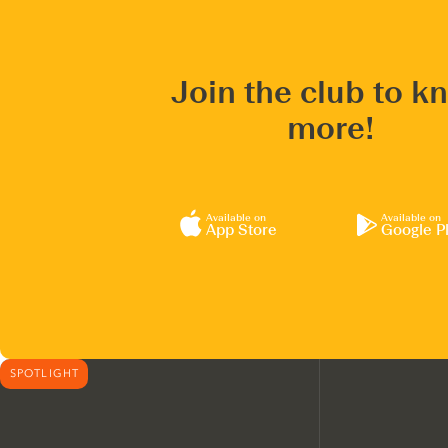
Join the club to k
more!
Available on
Available on
App Store
Google P
SPOTLIGHT