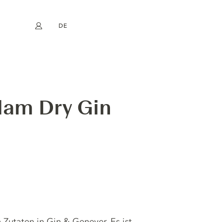
DE
Mein Konto
book
Instagram
EN
FR
NL
ES
dam Dry Gin
 Zutaten in Gin & Genever. Es ist