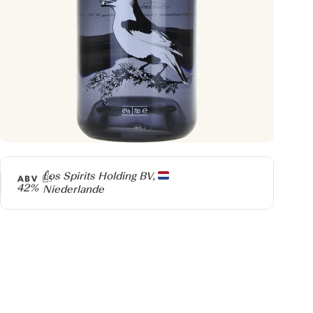
Producer
Los Spirits Holding BV,
ABV
42%
Niederlande