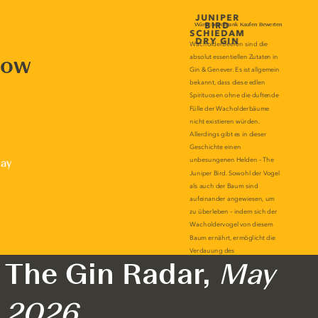
now
lay
The Gin Radar,
May
2026