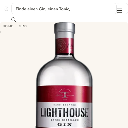
SPRINGE ZU HAUPTINHALT
Finde einen Gin, einen Tonic, …
Me
GINVENTORY
Suchen
LIGHTHOUSE BATCH DISTILLED GIN
HOME
GINS