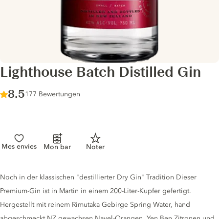
Lighthouse Batch Distilled Gin
Score :
8.5
/ 10
177 Bewertungen
Mes envies
Mon bar
Noter
Gin description
Noch in der klassischen "destillierter Dry Gin" Tradition Dieser
Premium-Gin ist in Martin in einem 200-Liter-Kupfer gefertigt.
Hergestellt mit reinem Rimutaka Gebirge Spring Water, hand
abgeschmeckt NZ gewachsen Navel-Orangen, Yen Ben Zitronen und