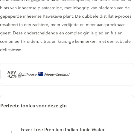
hints van inheemse plantaardige, met inbegrip van bladeren van de
gepeperde inheemse Kawakawa plant. De dubbele distillatie-proces
resulteert in een zachtere, meer verfijnde en meer aanspreekbaar
geest. Deze onderscheidende en complex gin is glad en fris en
combineert kruiden, citrus en kruidige kenmerken, met een subtiele
delicatesse.
ABV
Producer
Lighthouse,
Nieuw-Zeeland
42%
Perfecte tonics voor deze gin
Fever Tree Premium Indian Tonic Water