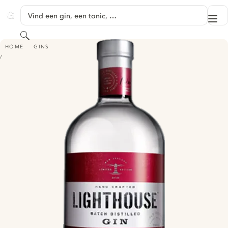
GA NAAR HOOFDINHOUD
Vind een gin, een tonic, …
Me
GINVENTORY
Zoeken
LIGHTHOUSE BATCH DISTILLED GIN
HOME
GINS