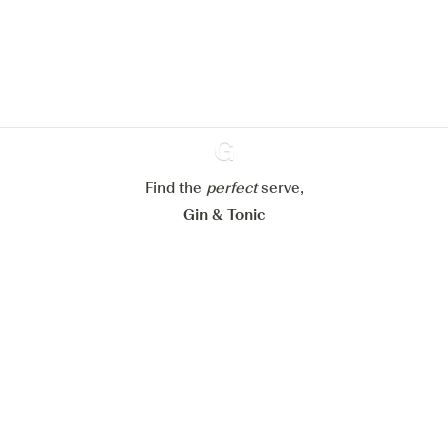
verbeteren.
Meer info in verband met
ons cookiebeleid
Mijn cookie-instellingen aanpassen
Alles weigeren
Alles aanvaarden
Find the
perfect
Ginventory
serve,
Gin & Tonic
News
Contact
Privacy Policy
Al onze Gins