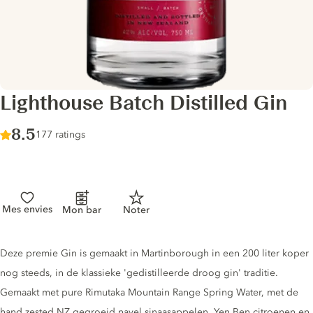
Lighthouse Batch Distilled Gin
Score :
8.5
/ 10
177 ratings
Mes envies
Mon bar
Noter
Gin description
Deze premie Gin is gemaakt in Martinborough in een 200 liter koper
nog steeds, in de klassieke 'gedistilleerde droog gin' traditie.
Gemaakt met pure Rimutaka Mountain Range Spring Water, met de
hand zested NZ gegroeid navel sinaasappelen, Yen Ben citroenen en