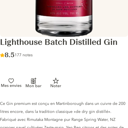
Lighthouse Batch Distilled Gin
Score :
8.5
/ 10
177 notes
Mes envies
Mon bar
Noter
Description du gin
Ce Gin premium est conçu en Martinborough dans un cuivre de 200
litres encore, dans la tradition classique »de dry gin distillé».
Fabriqué avec Rimutaka Montagne pur Range Spring Water, NZ
oranges navel cultivées Zeste-main, Yen Ben citrons et des notes de