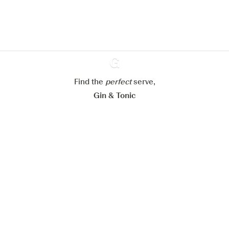
En savoir plus sur
notre politique de gestion des
cookies
Paramétrer mes cookies
Refuser tout
Accepter tout
Find the
perfect
Ginventory
serve,
Gin & Tonic
News
Contact
Privacy Policy
Tous nos gins
Préférences Cookies