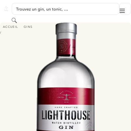
PASSER AU CONTENU
Trouvez un gin, un tonic, …
Me
GINVENTORY
Rechercher
LIGHTHOUSE BATCH DISTILLED GIN
ACCUEIL
GINS