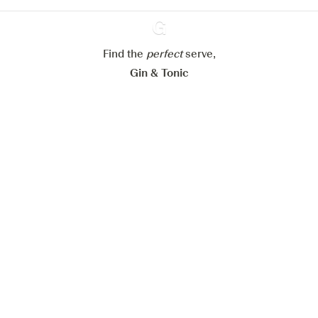
Paramétrer mes cookies
Refuser tout
Accepter tout
Find the
perfect
Ginventory
serve,
Gin & Tonic
News
Contact
Privacy Policy
Tous nos gins
Préférences Cookies
Disponible sur l’
Disponible sur