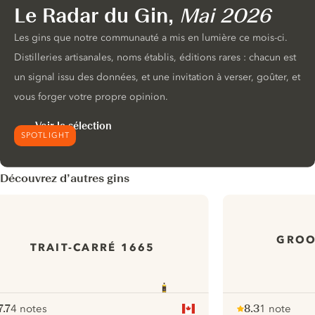
Le Radar du Gin,
Mai 2026
Les gins que notre communauté a mis en lumière ce mois-ci.
Distilleries artisanales, noms établis, éditions rares : chacun est
un signal issu des données, et une invitation à verser, goûter, et
vous forger votre propre opinion.
Voir la sélection
SPOTLIGHT
Découvrez d’autres gins
GROO
TRAIT-CARRÉ 1665
7.7
4 notes
8.3
1 note