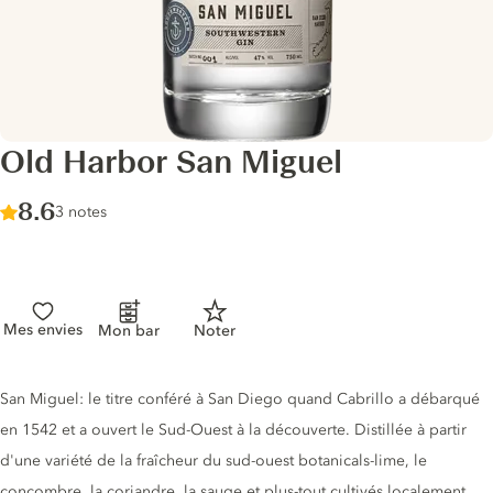
Old Harbor San Miguel
Score :
8.6
/ 10
3 notes
Mes envies
Mon bar
Noter
Description du gin
San Miguel: le titre conféré à San Diego quand Cabrillo a débarqué
en 1542 et a ouvert le Sud-Ouest à la découverte. Distillée à partir
d'une variété de la fraîcheur du sud-ouest botanicals-lime, le
concombre, la coriandre, la sauge et plus-tout cultivés localement.