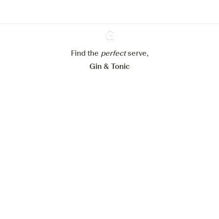
Paramétrer mes cookies
Refuser tout
Accepter tout
Find the
perfect
Ginventory
serve,
Gin & Tonic
News
Contact
Privacy Policy
Todas nuestras ginebras
Cookies Settings