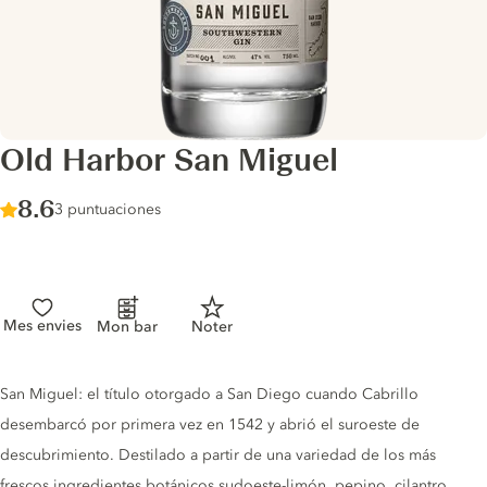
Old Harbor San Miguel
Score :
8.6
/ 10
3 puntuaciones
Mes envies
Mon bar
Noter
Gin description
San Miguel: el título otorgado a San Diego cuando Cabrillo
desembarcó por primera vez en 1542 y abrió el suroeste de
descubrimiento. Destilado a partir de una variedad de los más
frescos ingredientes botánicos sudoeste-limón, pepino, cilantro,