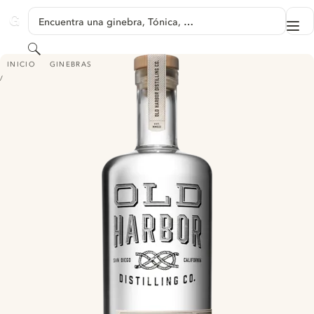
SALTAR A CONTENIDO
Encuentra una ginebra, Tónica, …
Me
GINVENTORY
Buscar
OLD HARBOR SAN MIGUEL
INICIO
GINEBRAS