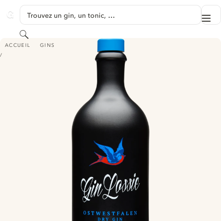
PASSER AU CONTENU
Trouvez un gin, un tonic, …
Me
GINVENTORY
Rechercher
GIN LOSSIE OSTWESTFALEN DRY GIN
ACCUEIL
GINS