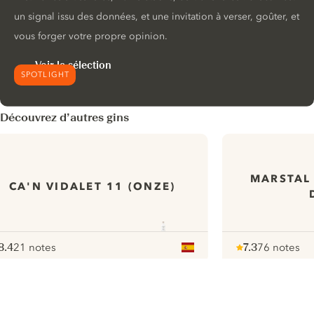
un signal issu des données, et une invitation à verser, goûter, et
vous forger votre propre opinion.
Voir la sélection
SPOTLIGHT
Découvrez d’autres gins
MARSTAL
CA'N VIDALET 11 (ONZE)
8.4
21 notes
7.3
76 notes
ote :
 10
pour
Note :
/ 10
pour
ui.nextImg