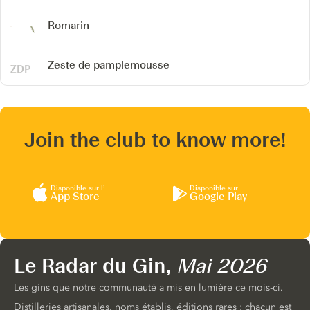
Romarin
Zeste de pamplemousse
Join the club to know more!
Disponible sur l’
Disponible sur
App Store
Google Play
Le Radar du Gin,
Mai 2026
Les gins que notre communauté a mis en lumière ce mois-ci.
Distilleries artisanales, noms établis, éditions rares : chacun est