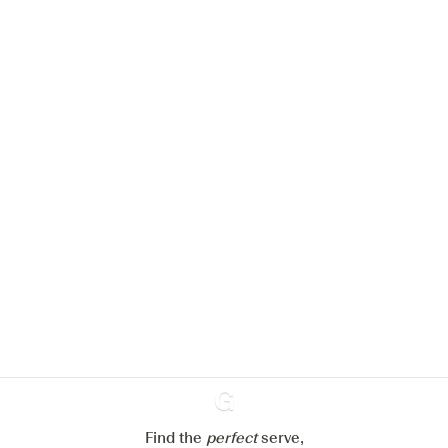
Nous aimerions utiliser des cookies
pour améliorer l’expérience de notre
site web.
En savoir plus sur
notre politique de gestion des
cookies
Paramétrer mes cookies
Refuser tout
Accepter tout
Find the
perfect
Ginventory
serve,