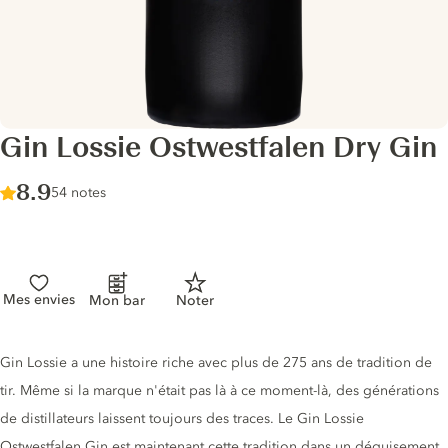
Gin Lossie Ostwestfalen Dry Gin
Score :
8.9
/ 10
54 notes
Mes envies
Mon bar
Noter
Description du gin
Gin Lossie a une histoire riche avec plus de 275 ans de tradition de
tir. Même si la marque n'était pas là à ce moment-là, des générations
de distillateurs laissent toujours des traces. Le Gin Lossie
Ostwestfalen Gin est maintenant cette tradition dans un déguisement