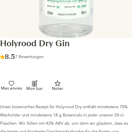
Holyrood Dry Gin
Score :
8.5
/ 10
7 Bewertungen
Mes envies
Mon bar
Noter
Gin description
Unser botanisches Rezept für Holyrood Dry enthält mindestens 70%
Wacholder und mindestens 18 g Botanicals in jeder unserer 50-cl-
Flaschen. Wir füllen mit 43% ABV ab, von dem wir glauben, dass es
die beste und frischeste Geschmacksabgabe für die Noten von