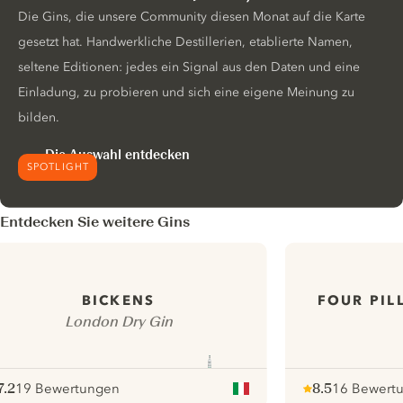
Die Gins, die unsere Community diesen Monat auf die Karte
gesetzt hat. Handwerkliche Destillerien, etablierte Namen,
seltene Editionen: jedes ein Signal aus den Daten und eine
Einladung, zu probieren und sich eine eigene Meinung zu
bilden.
Die Auswahl entdecken
SPOTLIGHT
Entdecken Sie weitere Gins
FOUR PIL
BICKENS
London Dry Gin
7.2
19 Bewertungen
8.5
16 Bewert
ote :
 10
pour
Note :
/ 10
pour