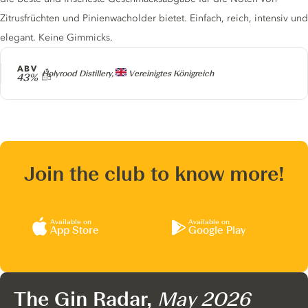
Zitrusfrüchten und Pinienwacholder bietet. Einfach, reich, intensiv und
elegant. Keine Gimmicks.
ABV
Producer
Holyrood Distillery,
Vereinigtes Königreich
43%
Join the club to know more!
Available on
Available on
App Store
Google Play
The Gin Radar,
May 2026