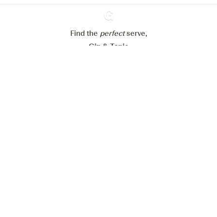
Alle Cookies akzeptieren
Find the
perfect
Ginventory
serve,
Gin & Tonic
News
Contact
Privacy Policy
Alle unsere Gins
Cookies Settings
Available on
Available on
App Store
Google Play