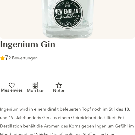
Ingenium Gin
Score :
7
/ 10
2 Bewertungen
Mes envies
Mon bar
Noter
Gin description
Ingenium wird in einem direkt befeuerten Topf noch im Stil des 18.
und 19. Jahrhunderts Gin aus einem Getreidebrei destilliert. Pot
Destillation behält die Aromen des Korns geben Ingenium Gefühl im
Mund erinnert an Whisky. Die pflanzlichen Stoffen sind eine