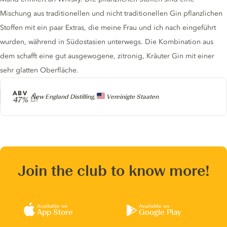
Mischung aus traditionellen und nicht traditionellen Gin pflanzlichen
Stoffen mit ein paar Extras, die meine Frau und ich nach eingeführt
wurden, während in Südostasien unterwegs. Die Kombination aus
dem schafft eine gut ausgewogene, zitronig, Kräuter Gin mit einer
sehr glatten Oberfläche.
ABV
Producer
New England Distilling,
Vereinigte Staaten
47%
Join the club to know more!
Available on
Available on
App Store
Google Play