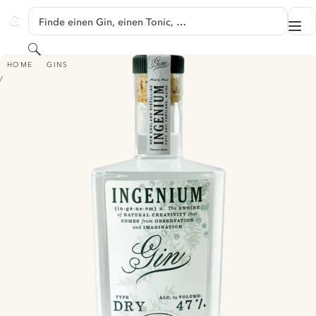
SPRINGE ZU HAUPTINHALT
Finde einen Gin, einen Tonic, …
Me
GINVENTORY
Suchen
INGENIUM GIN
HOME
GINS