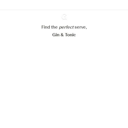
Alle Cookies ablehnen
Find the
perfect
Ginventory
serve,
Alle Cookies akzeptieren
Gin & Tonic
News
Contact
Privacy Policy
Alle unsere Gins
Cookies Settings