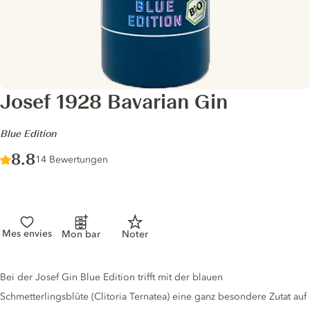
Josef 1928 Bavarian Gin
-
Blue Edition
Score :
8.8
/ 10
14 Bewertungen
Mes envies
Mon bar
Noter
Gin description
Bei der Josef Gin Blue Edition trifft mit der blauen
Schmetterlingsblüte (Clitoria Ternatea) eine ganz besondere Zutat auf