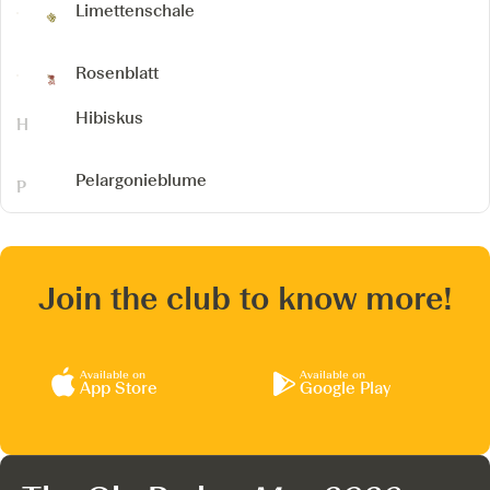
Limettenschale
Rosenblatt
Hibiskus
Pelargonieblume
Join the club to know more!
Available on
Available on
App Store
Google Play