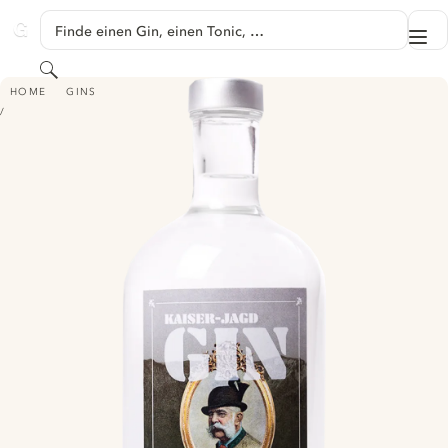
SPRINGE ZU HAUPTINHALT
Finde einen Gin, einen Tonic, …
Me
GINVENTORY
Suchen
KAISERJAGD GIN
HOME
GINS