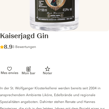
Kaiserjagd Gin
Score :
8.9
/ 10
3 Bewertungen
Mes envies
Mon bar
Noter
Gin description
In der St. Wolfganger Klosterkellerei werden bereits seit 2004 in
ansprechendem Ambiente Liköre, Edelbrände und regionale
Spezialitäten angeboten. Dahinter stehen Renate und Hannes
Peinsteiner, die sich in den letzten Jahren mit dem Projekt einer zur