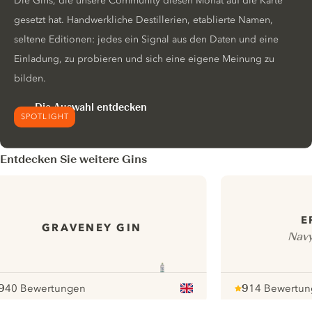
Die Gins, die unsere Community diesen Monat auf die Karte
gesetzt hat. Handwerkliche Destillerien, etablierte Namen,
seltene Editionen: jedes ein Signal aus den Daten und eine
Einladung, zu probieren und sich eine eigene Meinung zu
bilden.
Die Auswahl entdecken
SPOTLIGHT
Entdecken Sie weitere Gins
E
GRAVENEY GIN
Navy
9
40 Bewertungen
9
14 Bewertun
ote :
 10
pour
Note :
/ 10
pour