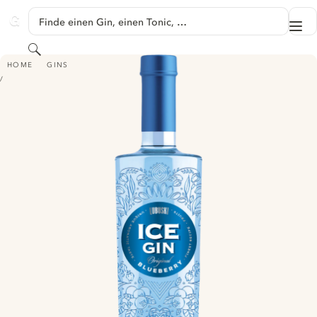
SPRINGE ZU HAUPTINHALT
Finde einen Gin, einen Tonic, …
Me
GINVENTORY
Suchen
LUBUSKI - ICE GIN
HOME
GINS