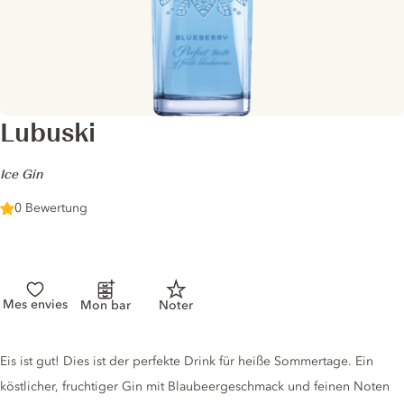
Lubuski
-
Ice Gin
0 Bewertung
Mes envies
Mon bar
Noter
Gin description
Eis ist gut! Dies ist der perfekte Drink für heiße Sommertage. Ein
köstlicher, fruchtiger Gin mit Blaubeergeschmack und feinen Noten