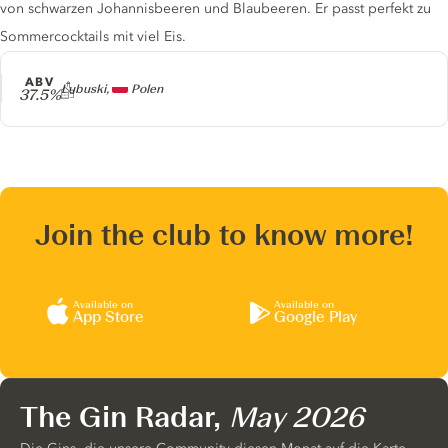
von schwarzen Johannisbeeren und Blaubeeren. Er passt perfekt zu
Sommercocktails mit viel Eis.
ABV
Producer
Lubuski,
Polen
37.5%
Join the club to know more!
Available on
Available on
App Store
Google Play
The Gin Radar,
May 2026