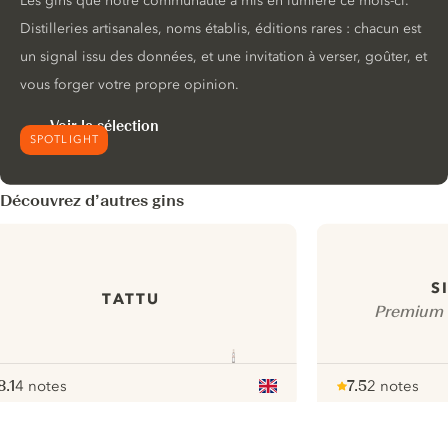
Les gins que notre communauté a mis en lumière ce mois-ci.
Distilleries artisanales, noms établis, éditions rares : chacun est
un signal issu des données, et une invitation à verser, goûter, et
vous forger votre propre opinion.
Voir la sélection
SPOTLIGHT
Découvrez d’autres gins
S
TATTU
Premium 
8.1
4 notes
7.5
2 notes
ote :
 10
pour
Note :
/ 10
pour
ui.nextImg