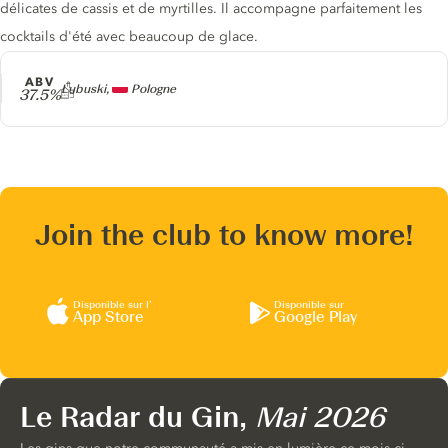
délicates de cassis et de myrtilles. Il accompagne parfaitement les
cocktails d'été avec beaucoup de glace.
ABV
Producteur
Lubuski,
Pologne
37.5%
Join the club to know more!
Disponible sur l’
Disponible sur
App Store
Google Play
Le Radar du Gin,
Mai 2026