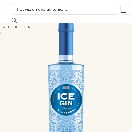
PASSER AU CONTENU
Trouvez un gin, un tonic, …
Me
GINVENTORY
Rechercher
LUBUSKI - ICE GIN
ACCUEIL
GINS