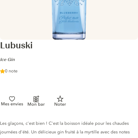
Lubuski
-
Ice Gin
0 note
Mes envies
Mon bar
Noter
Description du gin
Les glaçons, c'est bien ! C'est la boisson idéale pour les chaudes
journées d'été. Un délicieux gin fruité à la myrtille avec des notes