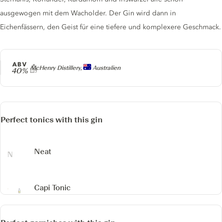
ausgewogen mit dem Wacholder. Der Gin wird dann in
Eichenfässern, den Geist für eine tiefere und komplexere Geschmack.
ABV
Producer
McHenry Distillery,
Australien
40%
Perfect tonics with this gin
Neat
Capi Tonic