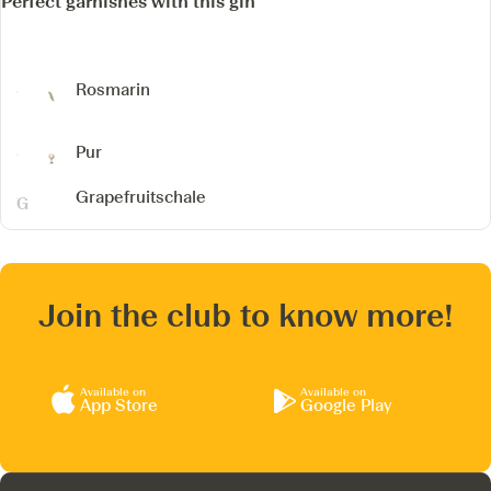
Perfect garnishes with this gin
Rosmarin
Pur
Grapefruitschale
Join the club to know more!
Available on
Available on
App Store
Google Play