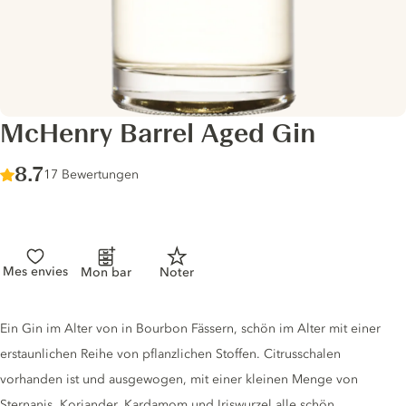
McHenry Barrel Aged Gin
Score :
8.7
/ 10
17 Bewertungen
Mes envies
Mon bar
Noter
Gin description
Ein Gin im Alter von in Bourbon Fässern, schön im Alter mit einer
erstaunlichen Reihe von pflanzlichen Stoffen. Citrusschalen
vorhanden ist und ausgewogen, mit einer kleinen Menge von
Sternanis, Koriander, Kardamom und Iriswurzel alle schön