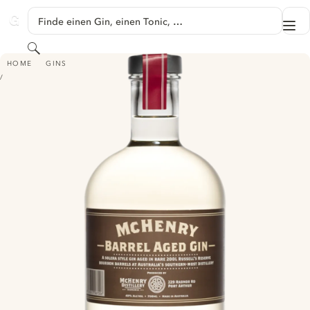
SPRINGE ZU HAUPTINHALT
Finde einen Gin, einen Tonic, …
Me
GINVENTORY
Suchen
MCHENRY BARREL AGED GIN
HOME
GINS