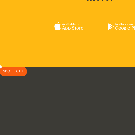
Available on
Available on
App Store
Google P
SPOTLIGHT