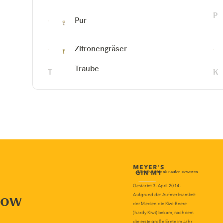
Pur
Zitronengräser
Traube
now