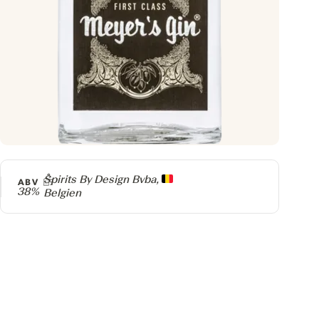
Producer
Spirits By Design Bvba,
ABV
38%
Belgien