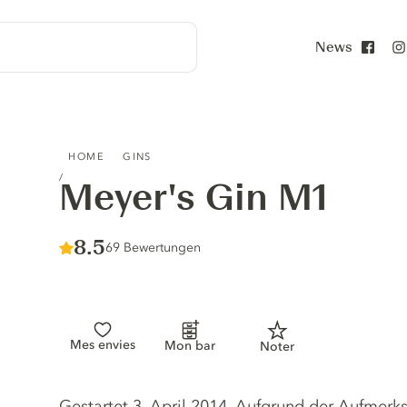
News
Face
MEYER'S GIN M1
HOME
GINS
Meyer's Gin M1
Score :
8.5
/ 10
69 Bewertungen
Mes envies
Mon bar
Noter
Gin description
Gestartet 3. April 2014. Aufgrund der Aufmerk