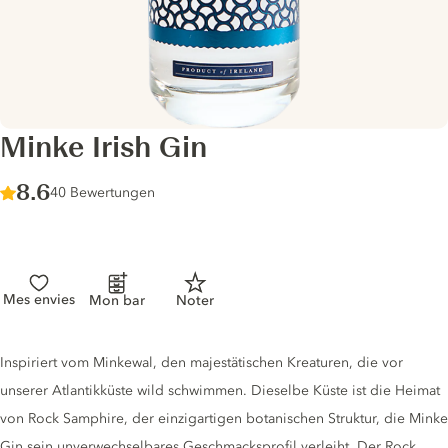
Minke Irish Gin
Score :
8.6
/ 10
40 Bewertungen
Mes envies
Mon bar
Noter
Gin description
Inspiriert vom Minkewal, den majestätischen Kreaturen, die vor
unserer Atlantikküste wild schwimmen. Dieselbe Küste ist die Heimat
von Rock Samphire, der einzigartigen botanischen Struktur, die Minke
Gin sein unverwechselbares Geschmacksprofil verleiht. Der Rock