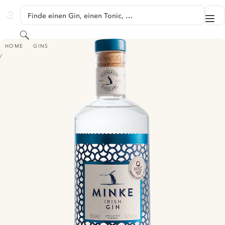
SPRINGE ZU HAUPTINHALT
Finde einen Gin, einen Tonic, …
Me
GINVENTORY
Suchen
MINKE IRISH GIN
HOME
GINS