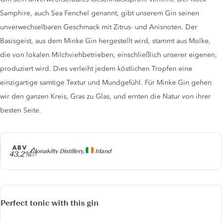
Samphire, auch Sea Fenchel genannt, gibt unserem Gin seinen
unverwechselbaren Geschmack mit Zitrus- und Anisnoten. Der
Basisgeist, aus dem Minke Gin hergestellt wird, stammt aus Molke,
die von lokalen Milchviehbetrieben, einschließlich unserer eigenen,
produziert wird. Dies verleiht jedem köstlichen Tropfen eine
einzigartige samtige Textur und Mundgefühl. Für Minke Gin gehen
wir den ganzen Kreis, Gras zu Glas, und ernten die Natur von ihrer
besten Seite.
ABV
Producer
Clonakilty Distillery,
Irland
43,2%
Perfect tonic with this gin