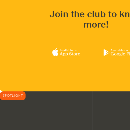
Join the club to k
more!
Available on
Available on
App Store
Google P
SPOTLIGHT