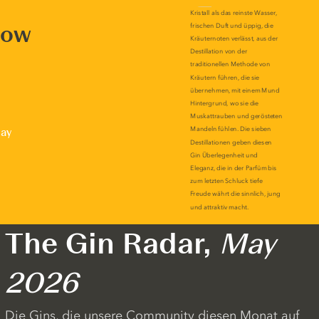
now
lay
The Gin Radar,
May
2026
Die Gins, die unsere Community diesen Monat auf