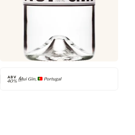
ABV
Producer
Mui Gin,
Portugal
40%