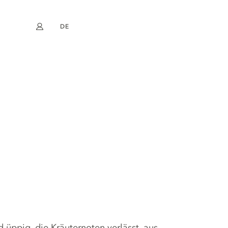
DE
Mein Konto
book
Instagram
EN
FR
NL
ES
nd üppig, die Kräuternoten verlässt, aus